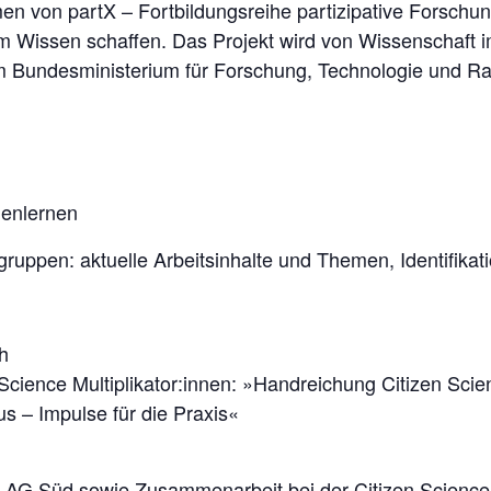
 von partX – Fortbildungsreihe partizipative Forschung f
m Wissen schaffen. Das Projekt wird von Wissenschaft
 Bundesministerium für Forschung, Technologie und Ra
nenlernen
gruppen: aktuelle Arbeitsinhalte und Themen, Identifik
h
 Science Multiplikator:innen: »Handreichung Citizen Sci
s – Impulse für die Praxis«
nce-AG Süd sowie Zusammenarbeit bei der Citizen Scienc