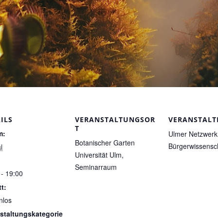
ILS
VERANSTALTUNGSOR
VERANSTALT
T
m:
Ulmer Netzwerk
Botanischer Garten
Bürgerwissensc
i
Universität Ulm,
Seminarraum
 - 19:00
tt:
nlos
staltungskategorie