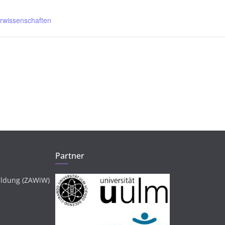
rwissenschaften
Partner
ildung (ZAWiW)