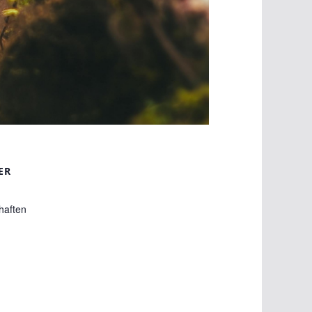
ER
haften