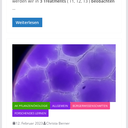
werden wir in
3 Treatments
( T1, T2, T3 )
beobachten
…
Weiterlesen
AK PFLANZENÖKOLOGIE
ALLGEMEIN
BÜRGERWISSENSCHAFTEN
FORSCHENDES LERNEN
12. Februar 2023
Christa Berner