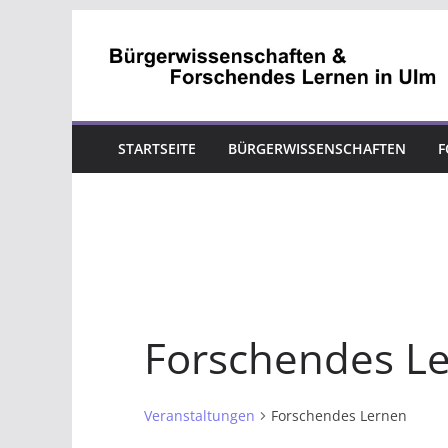
Zum
Inhalt
springen
STARTSEITE
BÜRGERWISSENSCHAFTEN
F
Forschendes L
Veranstaltungen
Forschendes Lernen