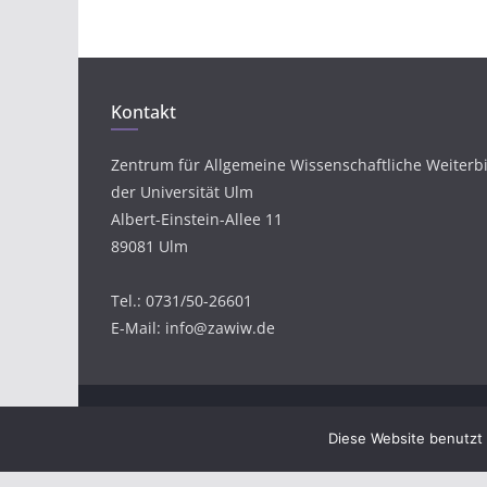
Kontakt
Zentrum für Allgemeine Wissenschaftliche Weiterb
der Universität Ulm
Albert-Einstein-Allee 11
89081 Ulm
Tel.: 0731/50-26601
E-Mail: info@zawiw.de
Copyright © 2026
Bürgerwissenschaften und Fors
Diese Website benutzt 
Theme:
ColorMag
von ThemeGrill. Präsentiert von
W