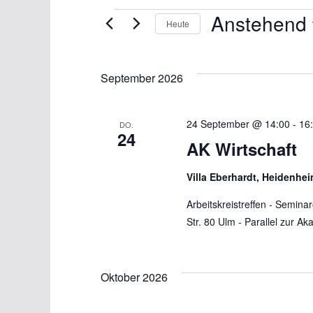
Veranstaltungen
Anstehend
Heute
D
a
September 2026
t
u
24 September @ 14:00
m
-
16
DO.
24
w
AK Wirtschaft
ä
Villa Eberhardt, Heidenhei
h
l
Arbeitskreistreffen - Semin
Str. 80 Ulm - Parallel zur A
e
n
.
Oktober 2026