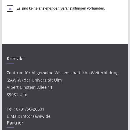
Es sind keine anstehenden Veranstaltungen vorhanden.
H
i
n
w
e
i
s
Kontakt
Zentrum für Allgemeine Wissenschaftliche Weiterbildung
(ZAWiW) der Universität Ulm
Albert-Einstein-Allee 11
89081 Ulm
Tel.: 0731/50-26601
E-Mail: info@zawiw.de
Partner