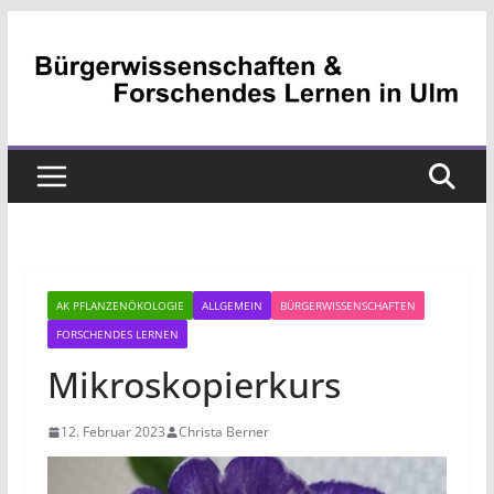
Zum
Inhalt
springen
AK PFLANZENÖKOLOGIE
ALLGEMEIN
BÜRGERWISSENSCHAFTEN
FORSCHENDES LERNEN
Mikroskopierkurs
12. Februar 2023
Christa Berner