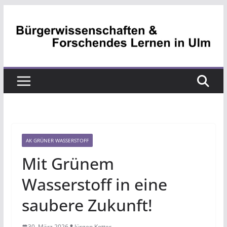
Zum
Inhalt
springen
AK GRÜNER WASSERSTOFF
Mit Grünem
Wasserstoff in eine
saubere Zukunft!
30. März 2026
Jürgen Kotter