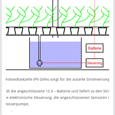
ie Photovoltaikzelle (PV-Zelle) sorgt für die autarke Stromversorgun
ie lädt die angeschlossene 12 V – Batterie und liefert so den Strom
ür die elektronische Steuerung, die angeschlossenen Sensoren und
ie Wasserpumpe.
.