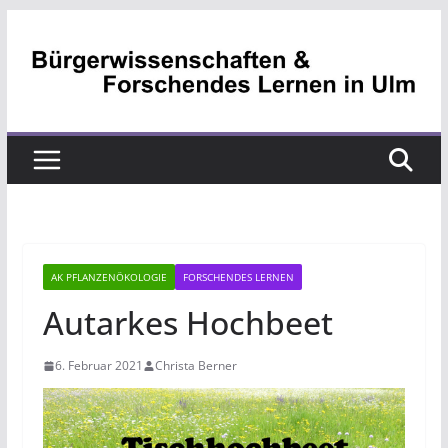
Zum
Inhalt
springen
AK PFLANZENÖKOLOGIE
FORSCHENDES LERNEN
Autarkes Hochbeet
6. Februar 2021
Christa Berner