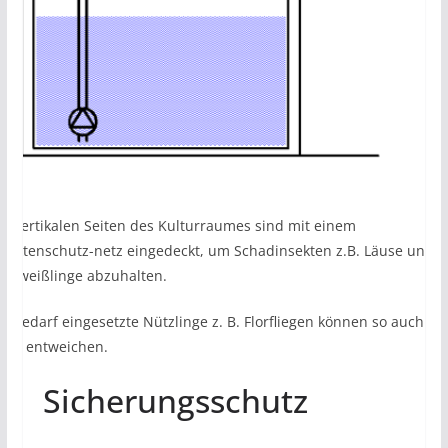
ie vertikalen Seiten des Kulturraumes sind mit einem
nsektenschutz-netz eingedeckt, um Schadinsekten z.B. Läuse und
ohlweißlinge abzuhalten.
ei Bedarf eingesetzte Nützlinge z. B. Florfliegen können so auch
icht entweichen.
Sicherungsschutz