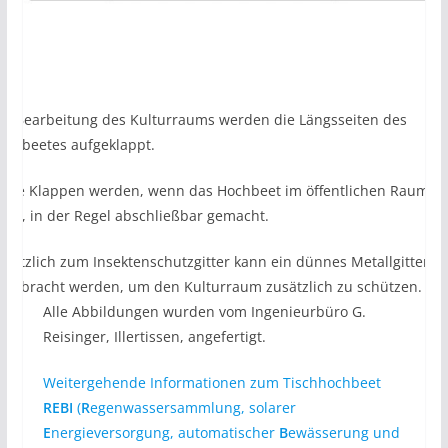
ur Bearbeitung des Kulturraums werden die Längsseiten des
ochbeetes aufgeklappt.
iese Klappen werden, wenn das Hochbeet im öffentlichen Raum
teht, in der Regel abschließbar gemacht.
usätzlich zum Insektenschutzgitter kann ein dünnes Metallgitter
ngebracht werden, um den Kulturraum zusätzlich zu schützen.
Alle Abbildungen wurden vom Ingenieurbüro G.
Reisinger, Illertissen, angefertigt.
Weitergehende Informationen zum Tischhochbeet
REBI
(
R
egenwassersammlung, solarer
E
nergieversorgung, automatischer
B
ewässerung und