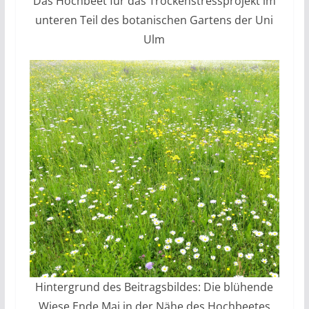
Das Hochbeet für das Trockenstressprojekt im
unteren Teil des botanischen Gartens der Uni
Ulm
Hintergrund des Beitragsbildes: Die blühende
Wiese Ende Mai in der Nähe des Hochbeetes