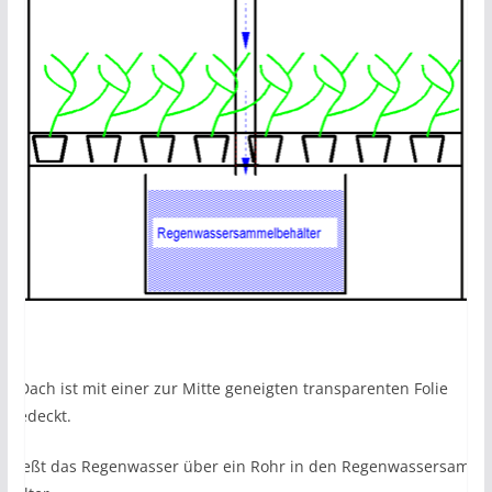
as Dach ist mit einer zur Mitte geneigten transparenten Folie
ingedeckt.
o fließt das Regenwasser über ein Rohr in den Regenwassersamme