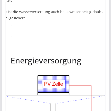
ehälter.
amit ist die Wasserversorgung auch bei Abwesenheit (Urlaub /
erien) gesichert.
.
.
.
Energieversorgung