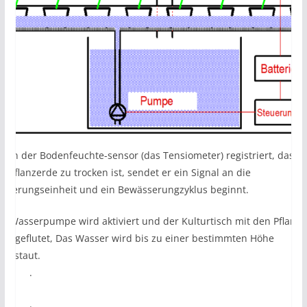
enn der Bodenfeuchte-sensor (das Tensiometer) registriert, dass
ie Pflanzerde zu trocken ist, sendet er ein Signal an die
teuerungseinheit und ein Bewässerungzyklus beginnt.
ie Wasserpumpe wird aktiviert und der Kulturtisch mit den Pflanz
ird geflutet, Das Wasser wird bis zu einer bestimmten Höhe
ngestaut.
.
.