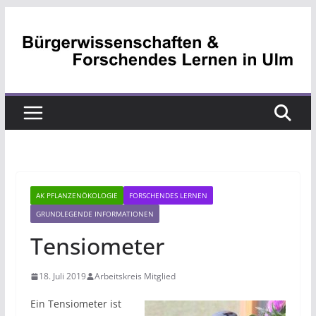
Zum
Inhalt
springen
AK PFLANZENÖKOLOGIE
FORSCHENDES LERNEN
GRUNDLEGENDE INFORMATIONEN
Tensiometer
18. Juli 2019
Arbeitskreis Mitglied
Ein Tensiometer ist