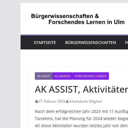
Zum
Inhalt
springen
STARTSEITE
BÜRGERWISSENSCHAFTEN
F
AK ASSIST
ALLGEMEIN
FORSCHENDES LERNEN
AK ASSIST, Aktivitäte
27. Februar 2024
Arbeitskreis Mitglied
Nach dem erfolgreichen Jahr 2023 mit 17 Ausfl
Tandems, hat die Planung für 2024 wieder bego
All diese Aktivitäten wurden letztes Jahr von 