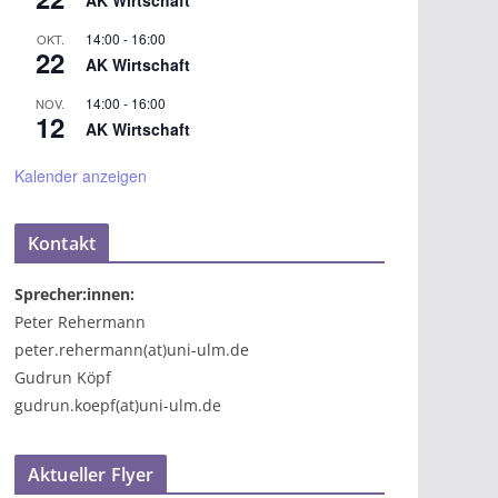
AK Wirtschaft
14:00
-
16:00
OKT.
22
AK Wirtschaft
14:00
-
16:00
NOV.
12
AK Wirtschaft
Kalender anzeigen
Kontakt
Sprecher:innen:
Peter Rehermann
peter.rehermann(at)uni-ulm.de
Gudrun Köpf
gudrun.koepf(at)uni-ulm.de
Aktueller Flyer