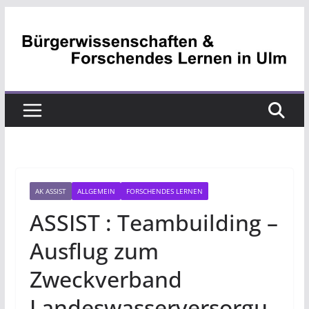
Zum
Inhalt
springen
AK ASSIST
ALLGEMEIN
FORSCHENDES LERNEN
ASSIST : Teambuilding –
Ausflug zum
Zweckverband
Landeswasserversorgu