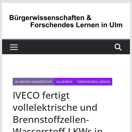
Zum
Inhalt
springen
AK GRÜNER WASSERSTOFF
ALLGEMEIN
FORSCHENDES LERNEN
IVECO fertigt
vollelektrische und
Brennstoffzellen-
Wasserstoff-LKWs in