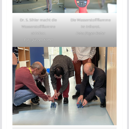
Dr. S. Sihler macht die
Die Wasserstoffflamme
Wasserstoffflamme
im Infrarot.
sichtbar.
Foto: Jürgen Kotter
Foto: Jürgen Kotter