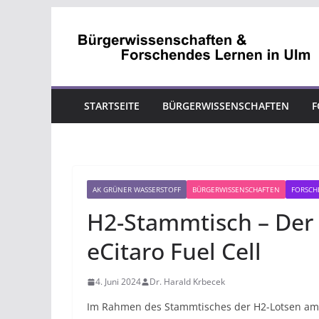
Zum
Inhalt
springen
STARTSEITE
BÜRGERWISSENSCHAFTEN
F
AK GRÜNER WASSERSTOFF
BÜRGERWISSENSCHAFTEN
FORSCH
H2-Stammtisch – Der
eCitaro Fuel Cell
4. Juni 2024
Dr. Harald Krbecek
Im Rahmen des Stammtisches der H2-Lotsen am 1