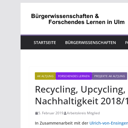
Zum
Inhalt
springen
STARTSEITE
BÜRGERWISSENSCHAFTEN
F
AK ALTJUNG
FORSCHENDES LERNEN
PROJEKTE AK ALTJUNG
Recycling, Upcycling
Nachhaltigkeit 2018/
5. Februar 2019
Arbeitskreis Mitglied
In Zusammenarbeit mit der
Ulrich-von-Ensinge