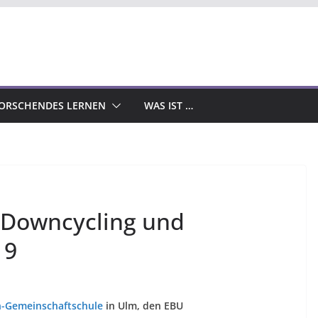
ORSCHENDES LERNEN
WAS IST …
, Downcycling und
19
n-Gemeinschaftschule
in Ulm, den EBU