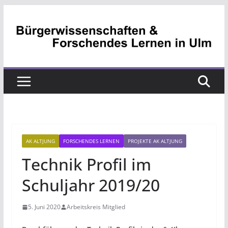
Zum
Inhalt
springen
AK ALTJUNG
FORSCHENDES LERNEN
PROJEKTE AK ALTJUNG
Technik Profil im
Schuljahr 2019/20
5. Juni 2020
Arbeitskreis Mitglied