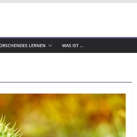
ORSCHENDES LERNEN
WAS IST …