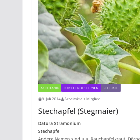
AK BOTANIK
FORSCHENDES LERNEN
REFERATE
9. Juli 2014
Arbeitskreis Mitglied
Stechapfel (Stegmaier)
Datura Stramonium
Stechapfel
Andere Namen sind u.a. Rauchapfelkraut, Dörnapf