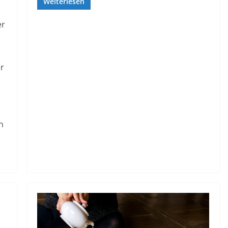
Weiterlesen
er
er
n