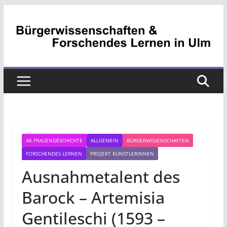
Zum
Inhalt
springen
AK FRAUENGESCHICHTE
ALLGEMEIN
BÜRGERWISSENSCHAFTEN
FORSCHENDES LERNEN
PROJEKT KÜNSTLERINNEN
Ausnahmetalent des
Barock – Artemisia
Gentileschi (1593 –