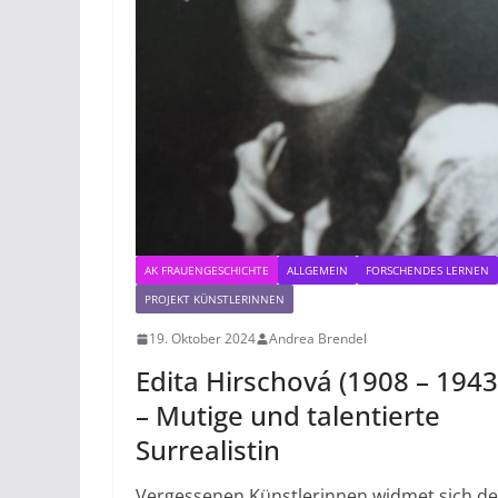
AK FRAUENGESCHICHTE
ALLGEMEIN
FORSCHENDES LERNEN
PROJEKT KÜNSTLERINNEN
19. Oktober 2024
Andrea Brendel
Edita Hirschová (1908 – 1943
– Mutige und talentierte
Surrealistin
Vergessenen Künstlerinnen widmet sich de