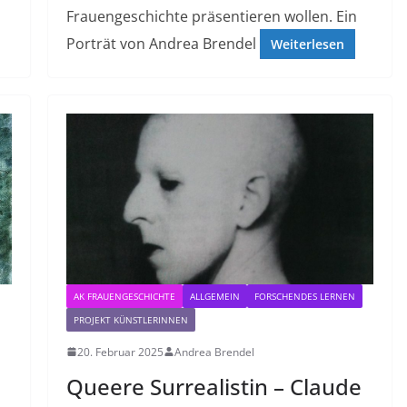
Frauengeschichte präsentieren wollen. Ein
Porträt von Andrea Brendel
Weiterlesen
AK FRAUENGESCHICHTE
ALLGEMEIN
FORSCHENDES LERNEN
PROJEKT KÜNSTLERINNEN
20. Februar 2025
Andrea Brendel
Queere Surrealistin – Claude