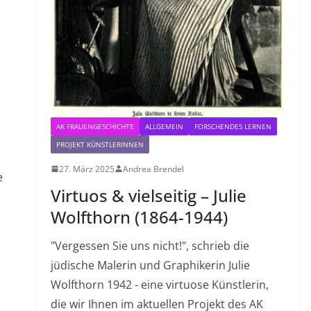
AK FRAUENGESCHICHTE
ALLGEMEIN
FORSCHENDES LERNEN
PROJEKT KÜNSTLERINNEN
27. März 2025
Andrea Brendel
e
Virtuos & vielseitig – Julie
Wolfthorn (1864-1944)
"Vergessen Sie uns nicht!", schrieb die
jüdische Malerin und Graphikerin Julie
Wolfthorn 1942 - eine virtuose Künstlerin,
die wir Ihnen im aktuellen Projekt des AK