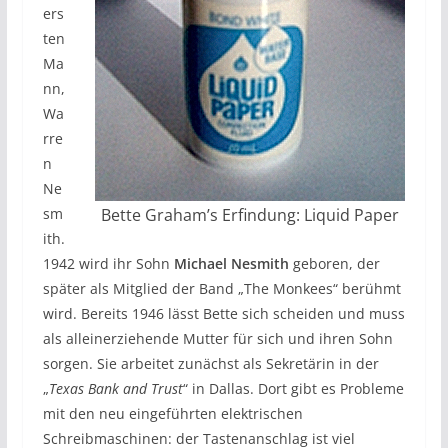
ers
ten
Ma
nn,
Wa
rre
n
Ne
sm
Bette Graham’s Erfindung: Liquid Paper
ith.
1942 wird ihr Sohn
Michael Nesmith
geboren, der
später als Mitglied der Band „The Monkees“ berühmt
wird. Bereits 1946 lässt Bette sich scheiden und muss
als alleinerziehende Mutter für sich und ihren Sohn
sorgen. Sie arbeitet zunächst als Sekretärin in der
„
Texas Bank and Trust
“ in Dallas. Dort gibt es Probleme
mit den neu eingeführten elektrischen
Schreibmaschinen: der Tastenanschlag ist viel