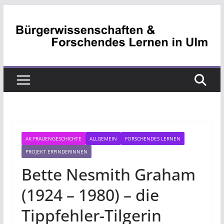
Zum
Inhalt
springen
AK FRAUENGESCHICHTE
ALLGEMEIN
FORSCHENDES LERNEN
PROJEKT ERFINDERINNEN
Bette Nesmith Graham
(1924 – 1980) – die
Tippfehler-Tilgerin