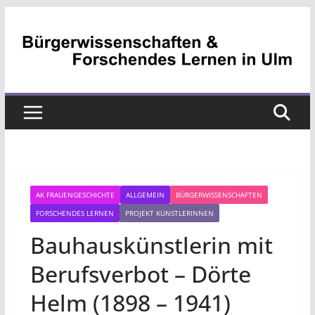
Zum
Inhalt
springen
AK FRAUENGESCHICHTE
ALLGEMEIN
BÜRGERWISSENSCHAFTEN
FORSCHENDES LERNEN
PROJEKT KÜNSTLERINNEN
Bauhauskünstlerin mit
Berufsverbot – Dörte
Helm (1898 – 1941)