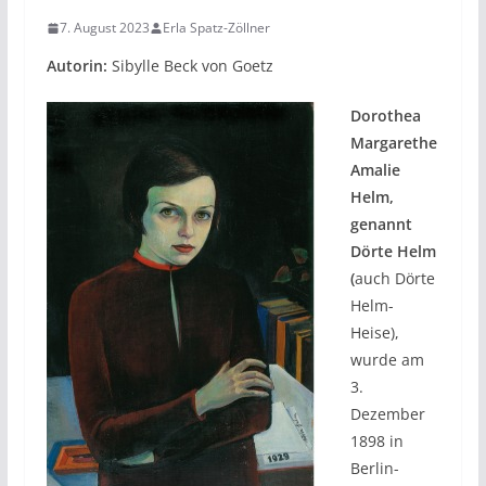
7. August 2023
Erla Spatz-Zöllner
Autorin:
Sibylle Beck von Goetz
Dorothea
Margarethe
Amalie
Helm,
genannt
Dörte Helm
(
auch Dörte
Helm-
Heise),
wurde am
3.
Dezember
1898 in
Berlin-