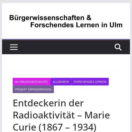
Zum
Inhalt
springen
AK FRAUENGESCHICHTE
ALLGEMEIN
FORSCHENDES LERNEN
PROJEKT ERFINDERINNEN
Entdeckerin der
Radioaktivität – Marie
Curie (1867 – 1934)