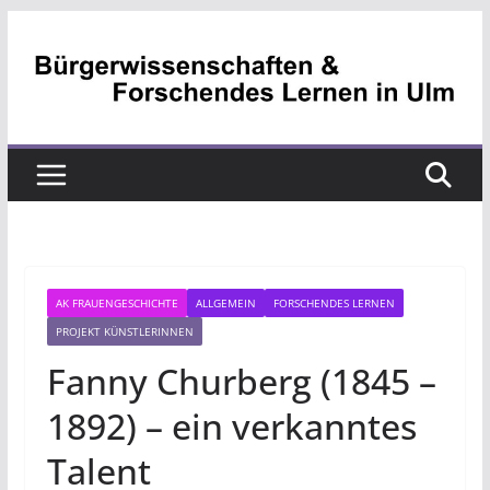
Zum
Inhalt
springen
AK FRAUENGESCHICHTE
ALLGEMEIN
FORSCHENDES LERNEN
PROJEKT KÜNSTLERINNEN
Fanny Churberg (1845 –
1892) – ein verkanntes
Talent