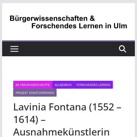
Zum
Inhalt
springen
AK FRAUENGESCHICHTE
ALLGEMEIN
FORSCHENDES LERNEN
PROJEKT KÜNSTLERINNEN
Lavinia Fontana (1552 –
1614) –
Ausnahmekünstlerin