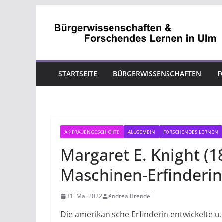
Zum
Inhalt
springen
STARTSEITE
BÜRGERWISSENSCHAFTEN
F
AK FRAUENGESCHICHTE
ALLGEMEIN
FORSCHENDES LERNEN
Margaret E. Knight (1
Maschinen-Erfinderin
31. Mai 2022
Andrea Brendel
Die amerikanische Erfinderin entwickelte u