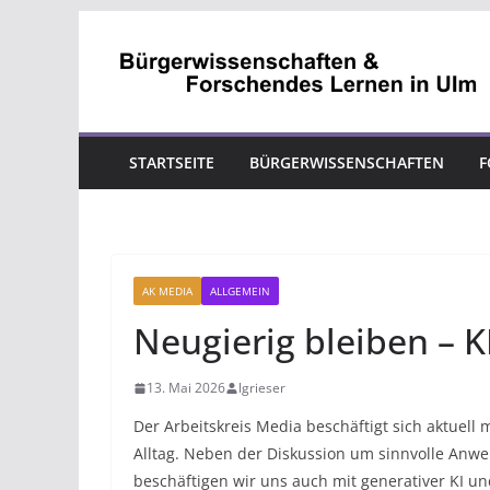
Zum
Inhalt
springen
STARTSEITE
BÜRGERWISSENSCHAFTEN
F
AK MEDIA
ALLGEMEIN
Neugierig bleiben – 
13. Mai 2026
lgrieser
Der Arbeitskreis Media beschäftigt sich aktuell
Alltag. Neben der Diskussion um sinnvolle Anwe
beschäftigen wir uns auch mit generativer KI un