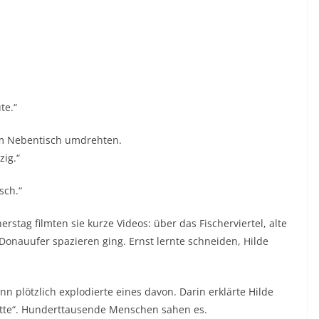
te.“
 am Nebentisch umdrehten.
zig.“
sch.“
rstag filmten sie kurze Videos: über das Fischerviertel, alte
onauufer spazieren ging. Ernst lernte schneiden, Hilde
n plötzlich explodierte eines davon. Darin erklärte Hilde
atte“. Hunderttausende Menschen sahen es.