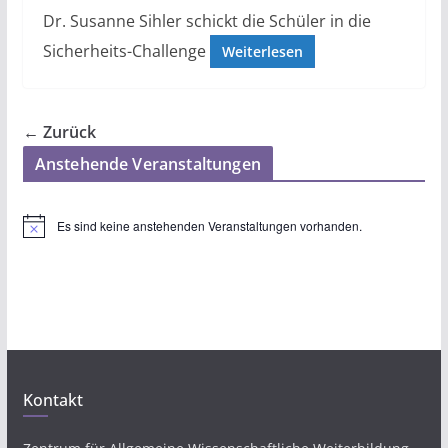
Dr. Susanne Sihler schickt die Schüler in die
Sicherheits-Challenge
Weiterlesen
← Zurück
Anstehende Veranstaltungen
Es sind keine anstehenden Veranstaltungen vorhanden.
H
i
n
w
e
i
s
Kontakt